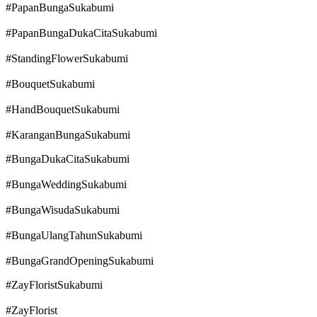
#PapanBungaSukabumi
#PapanBungaDukaCitaSukabumi
#StandingFlowerSukabumi
#BouquetSukabumi
#HandBouquetSukabumi
#KaranganBungaSukabumi
#BungaDukaCitaSukabumi
#BungaWeddingSukabumi
#BungaWisudaSukabumi
#BungaUlangTahunSukabumi
#BungaGrandOpeningSukabumi
#ZayFloristSukabumi
#ZayFlorist