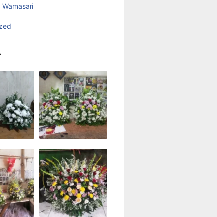
t Warnasari
ized
Y