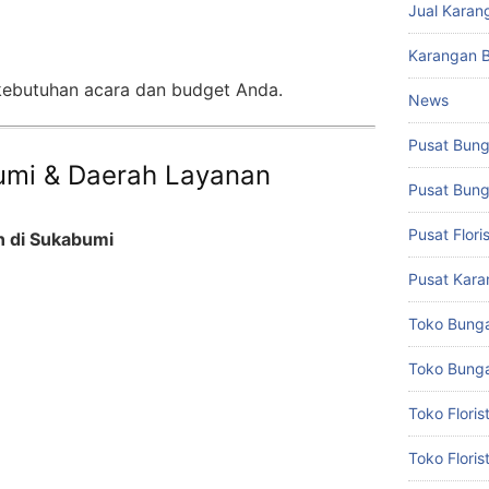
Jual Karan
m
Karangan 
 kebutuhan acara dan budget Anda.
News
Pusat Bun
bumi & Daerah Layanan
Pusat Bun
Pusat Flor
n di Sukabumi
Pusat Kar
Toko Bung
Toko Bunga
Toko Flori
Toko Flori