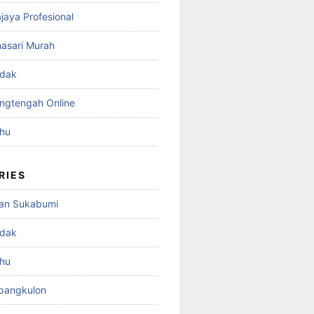
ajaya Profesional
nasari Murah
adak
angtengah Online
ahu
RIES
an Sukabumi
adak
ahu
mpangkulon