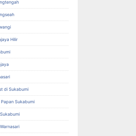
rangtengah
ungseah
awangi
jaya Hilir
kabumi
ajaya
nasari
st di Sukabumi
a Papan Sukabumi
t Sukabumi
t Warnasari