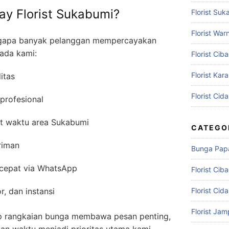
y Florist Sukabumi?
Florist Suk
Florist War
ngapa banyak pelanggan mempercayakan
ada kami:
Florist Cib
Florist Kar
itas
Florist Cid
 profesional
at waktu area Sukabumi
CATEGO
riman
Bunga Pap
cepat via WhatsApp
Florist Cib
r, dan instansi
Florist Cid
Florist Ja
 rangkaian bunga membawa pesan penting,
tan waktu menjadi prioritas utama kami.