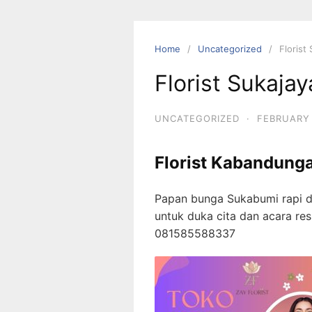
Skip
to
content
Home
Uncategorized
Florist
Florist Sukaja
UNCATEGORIZED
·
FEBRUARY 
Florist Kabandung
Papan bunga Sukabumi rapi da
untuk duka cita dan acara r
081585588337