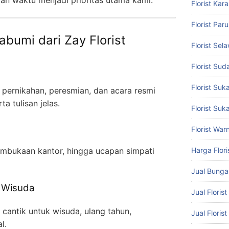
Florist Ka
Florist Par
abumi dari Zay Florist
Florist Sel
Florist Suda
Florist Su
 pernikahan, peresmian, dan acara resmi
ta tulisan jelas.
Florist Suk
Florist War
embukaan kantor, hingga ucapan simpati
Harga Flori
Jual Bung
 Wisuda
Jual Floris
antik untuk wisuda, ulang tahun,
Jual Floris
l.