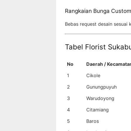
Rangkaian Bunga Custo
Bebas request desain sesuai
Tabel Florist Suka
No
Daerah / Kecamata
1
Cikole
2
Gunungpuyuh
3
Warudoyong
4
Citamiang
5
Baros