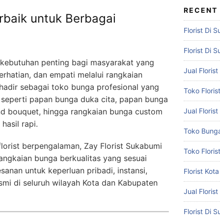
RECENT
rbaik untuk Berbagai
Florist Di 
Florist Di 
i kebutuhan penting bagi masyarakat yang
Jual Flori
rhatian, dan empati melalui rangkaian
hadir sebagai toko bunga profesional yang
Toko Flori
 seperti papan bunga duka cita, papan bunga
and bouquet, hingga rangkaian bunga custom
Jual Floris
asil rapi.
Toko Bunga
orist berpengalaman, Zay Florist Sukabumi
Toko Flori
ngkaian bunga berkualitas yang sesuai
anan untuk keperluan pribadi, instansi,
Florist Ko
mi di seluruh wilayah Kota dan Kabupaten
Jual Floris
Florist Di