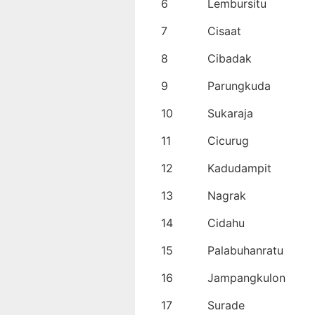
6
Lembursitu
7
Cisaat
8
Cibadak
9
Parungkuda
10
Sukaraja
11
Cicurug
12
Kadudampit
13
Nagrak
14
Cidahu
15
Palabuhanratu
16
Jampangkulon
17
Surade