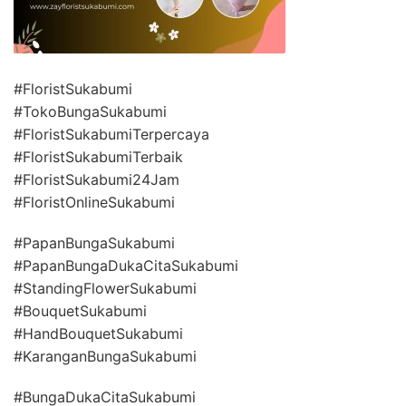
#FloristSukabumi
#TokoBungaSukabumi
#FloristSukabumiTerpercaya
#FloristSukabumiTerbaik
#FloristSukabumi24Jam
#FloristOnlineSukabumi
#PapanBungaSukabumi
#PapanBungaDukaCitaSukabumi
#StandingFlowerSukabumi
#BouquetSukabumi
#HandBouquetSukabumi
#KaranganBungaSukabumi
#BungaDukaCitaSukabumi