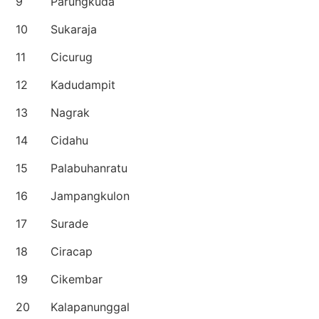
9
Parungkuda
10
Sukaraja
11
Cicurug
12
Kadudampit
13
Nagrak
14
Cidahu
15
Palabuhanratu
16
Jampangkulon
17
Surade
18
Ciracap
19
Cikembar
20
Kalapanunggal