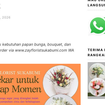
k
LANGSU
, 2026
uk kebutuhan papan bunga, bouquet, dan
 Order via www.zayfloristsukabumi.com WA
TERIMA
RANGKA