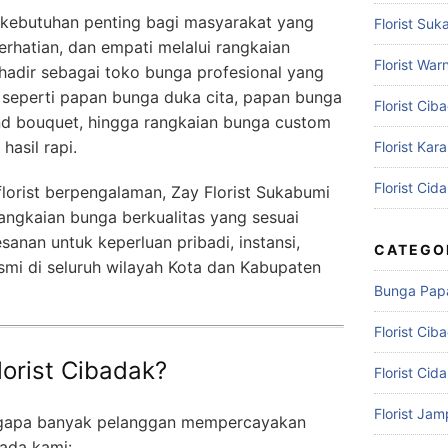
i kebutuhan penting bagi masyarakat yang
Florist Suk
rhatian, dan empati melalui rangkaian
Florist War
hadir sebagai toko bunga profesional yang
 seperti papan bunga duka cita, papan bunga
Florist Cib
and bouquet, hingga rangkaian bunga custom
asil rapi.
Florist Kar
Florist Cid
orist berpengalaman, Zay Florist Sukabumi
ngkaian bunga berkualitas yang sesuai
anan untuk keperluan pribadi, instansi,
CATEGO
mi di seluruh wilayah Kota dan Kabupaten
Bunga Pap
Florist Cib
orist Cibadak?
Florist Cid
Florist Ja
ngapa banyak pelanggan mempercayakan
ada kami: