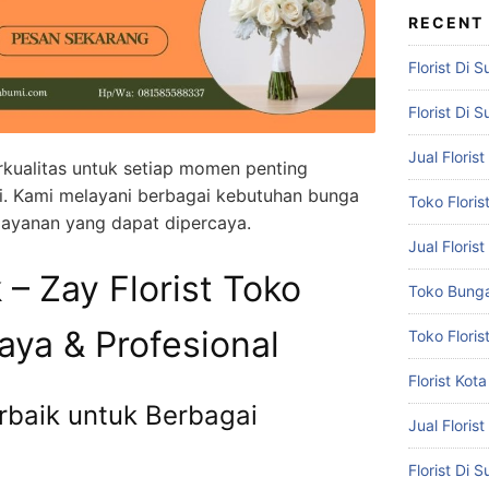
RECENT
Florist Di 
Florist Di 
Jual Flori
kualitas untuk setiap momen penting
i. Kami melayani berbagai kebutuhan bunga
Toko Flori
layanan yang dapat dipercaya.
Jual Floris
 – Zay Florist Toko
Toko Bunga
ya & Profesional
Toko Flori
Florist Ko
rbaik untuk Berbagai
Jual Floris
Florist Di