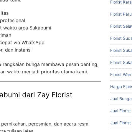
Florist Ka
itas
Florist Par
 profesional
Florist Sel
at waktu area Sukabumi
riman
Florist Suda
cepat via WhatsApp
r, dan instansi
Florist Su
Florist Suk
 rangkaian bunga membawa pesan penting,
tan waktu menjadi prioritas utama kami.
Florist War
Harga Flori
abumi dari Zay Florist
Jual Bung
Jual Floris
Jual Floris
 pernikahan, peresmian, dan acara resmi
ta tulisan jelas.