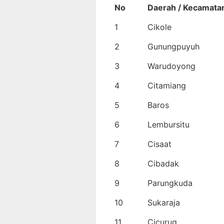
No
Daerah / Kecamata
1
Cikole
2
Gunungpuyuh
3
Warudoyong
4
Citamiang
5
Baros
6
Lembursitu
7
Cisaat
8
Cibadak
9
Parungkuda
10
Sukaraja
11
Cicurug