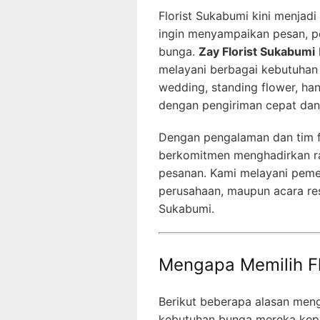
Florist Sukabumi kini menjad
ingin menyampaikan pesan, pe
bunga.
Zay Florist Sukabumi
melayani berbagai kebutuhan
wedding, standing flower, h
dengan pengiriman cepat dan h
Dengan pengalaman dan tim fl
berkomitmen menghadirkan ra
pesanan. Kami melayani pemes
perusahaan, maupun acara res
Sukabumi.
Mengapa Memilih Fl
Berikut beberapa alasan me
kebutuhan bunga mereka kep