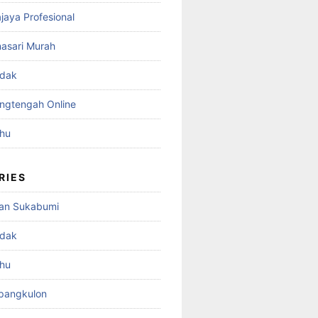
ajaya Profesional
nasari Murah
adak
angtengah Online
ahu
RIES
an Sukabumi
adak
ahu
mpangkulon