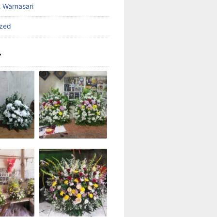
t Warnasari
ized
Y