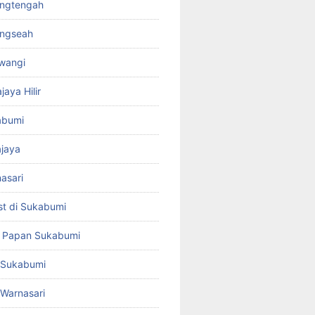
rangtengah
ungseah
awangi
jaya Hilir
kabumi
ajaya
nasari
st di Sukabumi
a Papan Sukabumi
t Sukabumi
t Warnasari