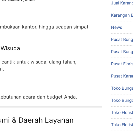
Jual Karan
Karangan 
embukaan kantor, hingga ucapan simpati
News
Pusat Bun
 Wisuda
Pusat Bun
antik untuk wisuda, ulang tahun,
Pusat Flor
l.
Pusat Kar
m
Toko Bung
 kebutuhan acara dan budget Anda.
Toko Bunga
Toko Flori
bumi & Daerah Layanan
Toko Flori