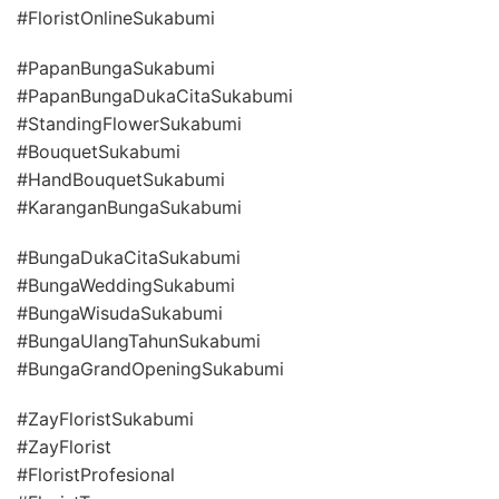
#FloristOnlineSukabumi
#PapanBungaSukabumi
#PapanBungaDukaCitaSukabumi
#StandingFlowerSukabumi
#BouquetSukabumi
#HandBouquetSukabumi
#KaranganBungaSukabumi
#BungaDukaCitaSukabumi
#BungaWeddingSukabumi
#BungaWisudaSukabumi
#BungaUlangTahunSukabumi
#BungaGrandOpeningSukabumi
#ZayFloristSukabumi
#ZayFlorist
#FloristProfesional