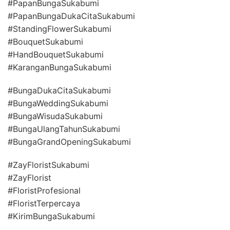
#PapanBungaSukabumi
#PapanBungaDukaCitaSukabumi
#StandingFlowerSukabumi
#BouquetSukabumi
#HandBouquetSukabumi
#KaranganBungaSukabumi
#BungaDukaCitaSukabumi
#BungaWeddingSukabumi
#BungaWisudaSukabumi
#BungaUlangTahunSukabumi
#BungaGrandOpeningSukabumi
#ZayFloristSukabumi
#ZayFlorist
#FloristProfesional
#FloristTerpercaya
#KirimBungaSukabumi