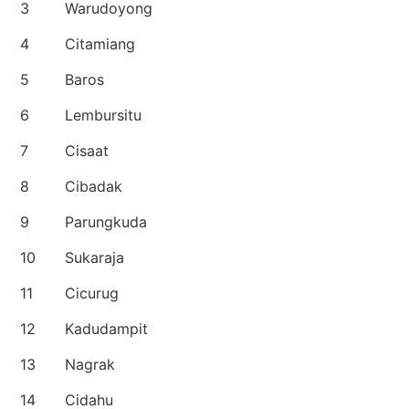
3
Warudoyong
4
Citamiang
5
Baros
6
Lembursitu
7
Cisaat
8
Cibadak
9
Parungkuda
10
Sukaraja
11
Cicurug
12
Kadudampit
13
Nagrak
14
Cidahu