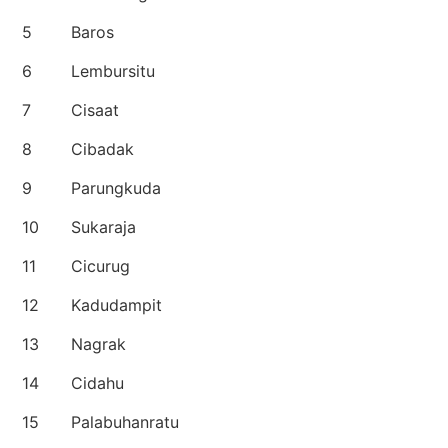
5
Baros
6
Lembursitu
7
Cisaat
8
Cibadak
9
Parungkuda
10
Sukaraja
11
Cicurug
12
Kadudampit
13
Nagrak
14
Cidahu
15
Palabuhanratu