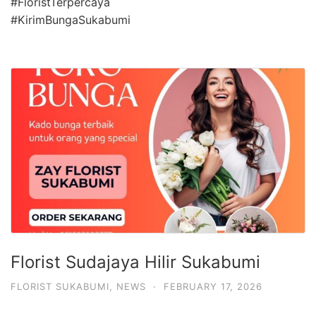
#FloristTerpercaya
#KirimBungaSukabumi
Florist Sudajaya Hilir Sukabumi
FLORIST SUKABUMI
,
NEWS
·
FEBRUARY 17, 2026