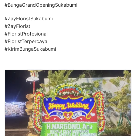
#BungaGrandOpeningSukabumi
#ZayFloristSukabumi
#ZayFlorist
#FloristProfesional
#FloristTerpercaya
#KirimBungaSukabumi