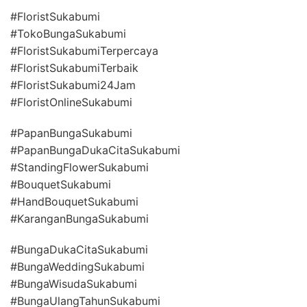
#FloristSukabumi
#TokoBungaSukabumi
#FloristSukabumiTerpercaya
#FloristSukabumiTerbaik
#FloristSukabumi24Jam
#FloristOnlineSukabumi
#PapanBungaSukabumi
#PapanBungaDukaCitaSukabumi
#StandingFlowerSukabumi
#BouquetSukabumi
#HandBouquetSukabumi
#KaranganBungaSukabumi
#BungaDukaCitaSukabumi
#BungaWeddingSukabumi
#BungaWisudaSukabumi
#BungaUlangTahunSukabumi