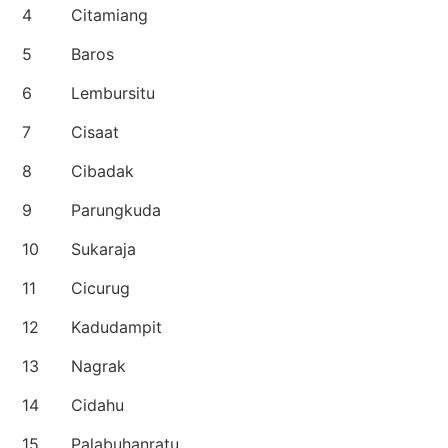
4
Citamiang
5
Baros
6
Lembursitu
7
Cisaat
8
Cibadak
9
Parungkuda
10
Sukaraja
11
Cicurug
12
Kadudampit
13
Nagrak
14
Cidahu
15
Palabuhanratu