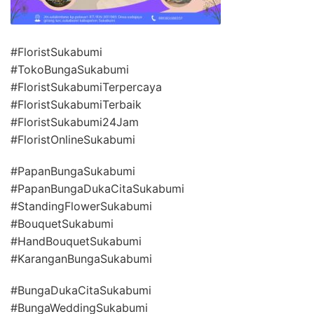
#FloristSukabumi
#TokoBungaSukabumi
#FloristSukabumiTerpercaya
#FloristSukabumiTerbaik
#FloristSukabumi24Jam
#FloristOnlineSukabumi
#PapanBungaSukabumi
#PapanBungaDukaCitaSukabumi
#StandingFlowerSukabumi
#BouquetSukabumi
#HandBouquetSukabumi
#KaranganBungaSukabumi
#BungaDukaCitaSukabumi
#BungaWeddingSukabumi