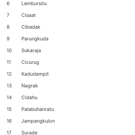
6
Lembursitu
7
Cisaat
8
Cibadak
9
Parungkuda
10
Sukaraja
11
Cicurug
12
Kadudampit
13
Nagrak
14
Cidahu
15
Palabuhanratu
16
Jampangkulon
17
Surade