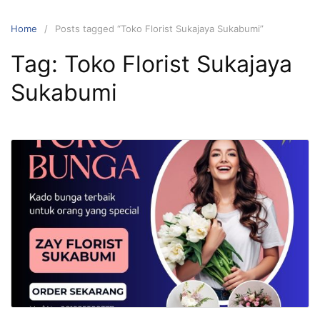
Skip
to
Home
Posts tagged “Toko Florist Sukajaya Sukabumi”
content
Tag:
Toko Florist Sukajaya
Sukabumi