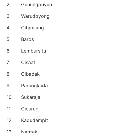
2
Gunungpuyuh
3
Warudoyong
4
Citamiang
5
Baros
6
Lembursitu
7
Cisaat
8
Cibadak
9
Parungkuda
10
Sukaraja
11
Cicurug
12
Kadudampit
13
Nagrak