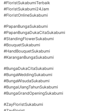
#FloristSukabumiTerbaik
#FloristSukabumi24Jam
#FloristOnlineSukabumi
#PapanBungaSukabumi
#PapanBungaDukaCitaSukabumi
#StandingFlowerSukabumi
#BouquetSukabumi
#HandBouquetSukabumi
#KaranganBungaSukabumi
#BungaDukaCitaSukabumi
#BungaWeddingSukabumi
#BungaWisudaSukabumi
#BungaUlangTahunSukabumi
#BungaGrandOpeningSukabumi
#ZayFloristSukabumi
#ZayFlorist