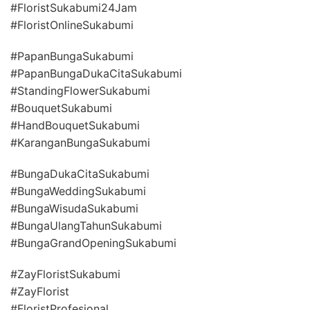
#FloristSukabumi24Jam
#FloristOnlineSukabumi
#PapanBungaSukabumi
#PapanBungaDukaCitaSukabumi
#StandingFlowerSukabumi
#BouquetSukabumi
#HandBouquetSukabumi
#KaranganBungaSukabumi
#BungaDukaCitaSukabumi
#BungaWeddingSukabumi
#BungaWisudaSukabumi
#BungaUlangTahunSukabumi
#BungaGrandOpeningSukabumi
#ZayFloristSukabumi
#ZayFlorist
#FloristProfesional