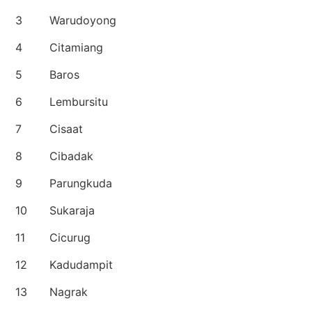
3
Warudoyong
4
Citamiang
5
Baros
6
Lembursitu
7
Cisaat
8
Cibadak
9
Parungkuda
10
Sukaraja
11
Cicurug
12
Kadudampit
13
Nagrak