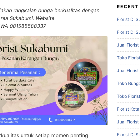
RECENT
iakan rangkaian bunga berkualitas dengan
area Sukabumi. Website
Florist Di 
m WA 081585588337
Florist Di 
Jual Flori
Toko Flori
Jual Floris
Toko Bunga
Toko Flori
Florist Ko
Jual Floris
Florist Di
kualitas untuk setiap momen penting