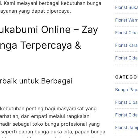
i. Kami melayani berbagai kebutuhan bunga
Florist Suk
layanan yang dapat dipercaya.
Florist War
ukabumi Online – Zay
Florist Cib
unga Terpercaya &
Florist Kar
Florist Cid
CATEGO
rbaik untuk Berbagai
Bunga Pap
Florist Cib
i kebutuhan penting bagi masyarakat yang
Florist Cid
rhatian, dan empati melalui rangkaian
hadir sebagai toko bunga profesional yang
Florist Ja
 seperti papan bunga duka cita, papan bunga