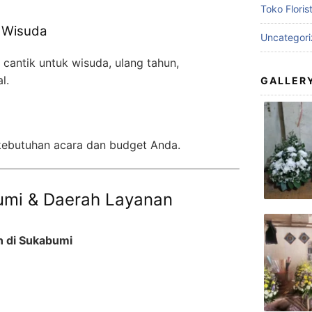
Toko Floris
 Wisuda
Uncategor
antik untuk wisuda, ulang tahun,
l.
GALLER
m
 kebutuhan acara dan budget Anda.
bumi & Daerah Layanan
n di Sukabumi