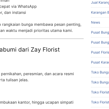
riman
Jual Karan
cepat via WhatsApp
r, dan instansi
Karangan 
News
 rangkaian bunga membawa pesan penting,
tan waktu menjadi prioritas utama kami.
Pusat Bun
Pusat Bun
abumi dari Zay Florist
Pusat Flor
Pusat Kar
Toko Bung
 pernikahan, peresmian, dan acara resmi
ta tulisan jelas.
Toko Bunga
Toko Flori
embukaan kantor, hingga ucapan simpati
Toko Flori