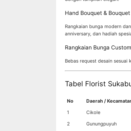
Hand Bouquet & Bouquet
Rangkaian bunga modern dan c
anniversary, dan hadiah spesia
Rangkaian Bunga Custo
Bebas request desain sesuai
Tabel Florist Suka
No
Daerah / Kecamata
1
Cikole
2
Gunungpuyuh