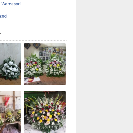
t Warnasari
ized
Y