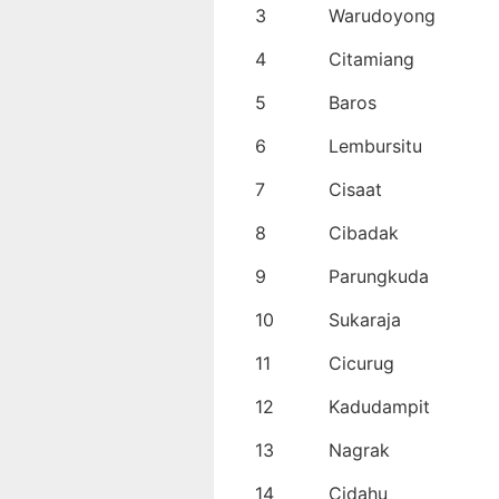
3
Warudoyong
4
Citamiang
5
Baros
6
Lembursitu
7
Cisaat
8
Cibadak
9
Parungkuda
10
Sukaraja
11
Cicurug
12
Kadudampit
13
Nagrak
14
Cidahu