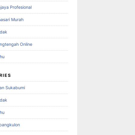
ajaya Profesional
nasari Murah
adak
angtengah Online
ahu
RIES
an Sukabumi
adak
ahu
mpangkulon