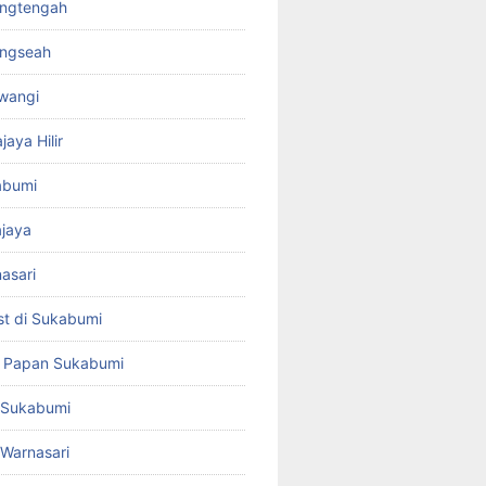
rangtengah
ungseah
awangi
jaya Hilir
kabumi
ajaya
nasari
st di Sukabumi
a Papan Sukabumi
t Sukabumi
t Warnasari