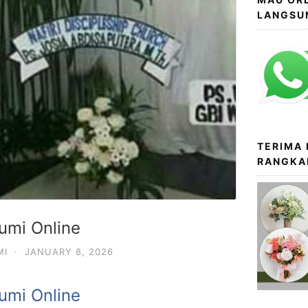
LANGSU
TERIMA
RANGKA
umi Online
MI
·
JANUARY 8, 2026
umi Online