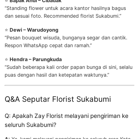
⭐
Bapak Andi – Cibadak
“Standing flower untuk acara kantor hasilnya bagus
dan sesuai foto. Recommended florist Sukabumi.”
⭐
Dewi – Warudoyong
“Pesan bouquet wisuda, bunganya segar dan cantik.
Respon WhatsApp cepat dan ramah.”
⭐
Hendra – Parungkuda
“Sudah beberapa kali order papan bunga di sini, selalu
puas dengan hasil dan ketepatan waktunya.”
Q&A Seputar Florist Sukabumi
Q: Apakah Zay Florist melayani pengiriman ke
seluruh Sukabumi?
A:
Ya, kami melayani pengiriman ke seluruh area Kota