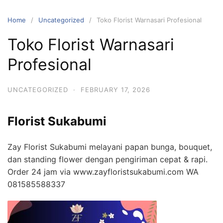
Skip
to
Home
Uncategorized
Toko Florist Warnasari Profesional
content
Toko Florist Warnasari
Profesional
UNCATEGORIZED
·
FEBRUARY 17, 2026
Florist Sukabumi
Zay Florist Sukabumi melayani papan bunga, bouquet,
dan standing flower dengan pengiriman cepat & rapi.
Order 24 jam via www.zayfloristsukabumi.com WA
081585588337