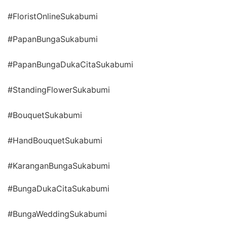
#FloristOnlineSukabumi
#PapanBungaSukabumi
#PapanBungaDukaCitaSukabumi
#StandingFlowerSukabumi
#BouquetSukabumi
#HandBouquetSukabumi
#KaranganBungaSukabumi
#BungaDukaCitaSukabumi
#BungaWeddingSukabumi