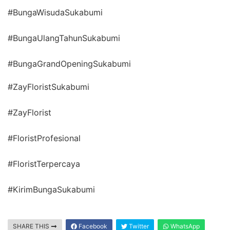
#BungaWisudaSukabumi
#BungaUlangTahunSukabumi
#BungaGrandOpeningSukabumi
#ZayFloristSukabumi
#ZayFlorist
#FloristProfesional
#FloristTerpercaya
#KirimBungaSukabumi
SHARE THIS
Facebook
Twitter
WhatsApp