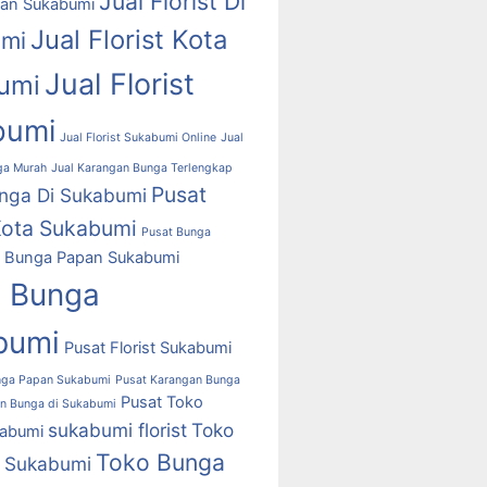
Jual Florist Di
an Sukabumi
Jual Florist Kota
mi
Jual Florist
umi
bumi
Jual Florist Sukabumi Online
Jual
ga Murah
Jual Karangan Bunga Terlengkap
Pusat
nga Di Sukabumi
ota Sukabumi
Pusat Bunga
t Bunga Papan Sukabumi
t Bunga
bumi
Pusat Florist Sukabumi
nga Papan Sukabumi
Pusat Karangan Bunga
Pusat Toko
n Bunga di Sukabumi
sukabumi florist
Toko
abumi
Toko Bunga
i Sukabumi