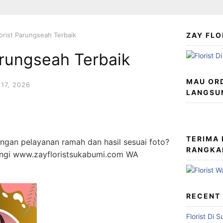
orist Parungseah Terbaik
ZAY FLO
arungseah Terbaik
MAU ORD
17, 2026
LANGSU
TERIMA
ngan pelayanan ramah dan hasil sesuai foto?
RANGKA
jungi www.zayfloristsukabumi.com WA
RECENT
Florist Di 