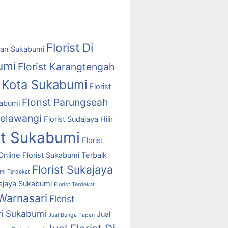
Florist Di
an Sukabumi
umi
Florist Karangtengah
t Kota Sukabumi
Florist
Florist Parungseah
abumi
Selawangi
Florist Sudajaya Hilir
st Sukabumi
Florist
Online
Florist Sukabumi Terbaik
Florist Sukajaya
umi Terdekat
kajaya Sukabumi
Florist Terdekat
 Warnasari
Florist
i Sukabumi
Jual
Jual Bunga Papan