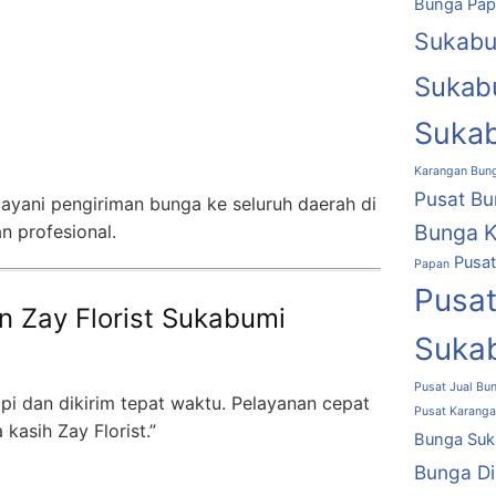
Bunga Pap
Sukabu
Sukab
Suka
Karangan Bun
Pusat Bu
layani pengiriman bunga ke seluruh daerah di
Bunga K
n profesional.
Pusa
Papan
Pusa
n Zay Florist Sukabumi
Suka
Pusat Jual Bu
pi dan dikirim tepat waktu. Pelayanan cepat
Pusat Karanga
kasih Zay Florist.”
Bunga Suk
Bunga D