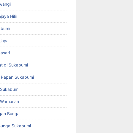
awangi
jaya Hilir
kabumi
ajaya
nasari
st di Sukabumi
a Papan Sukabumi
t Sukabumi
t Warnasari
gan Bunga
Bunga Sukabumi