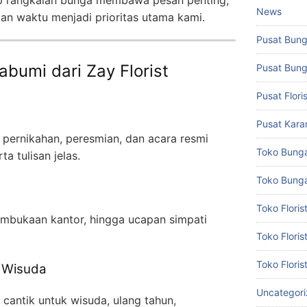
News
tan waktu menjadi prioritas utama kami.
Pusat Bun
abumi dari Zay Florist
Pusat Bun
Pusat Flor
Pusat Kar
 pernikahan, peresmian, dan acara resmi
Toko Bung
ta tulisan jelas.
Toko Bunga
Toko Flori
embukaan kantor, hingga ucapan simpati
Toko Flori
Toko Floris
 Wisuda
Uncategor
antik untuk wisuda, ulang tahun,