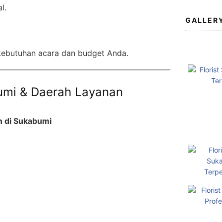
l.
GALLER
m
 kebutuhan acara dan budget Anda.
bumi & Daerah Layanan
n di Sukabumi