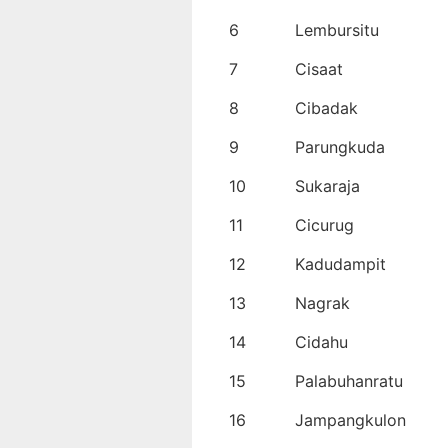
6
Lembursitu
7
Cisaat
8
Cibadak
9
Parungkuda
10
Sukaraja
11
Cicurug
12
Kadudampit
13
Nagrak
14
Cidahu
15
Palabuhanratu
16
Jampangkulon