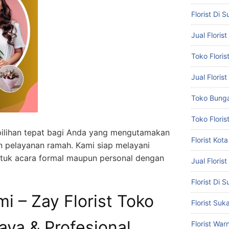
Florist Di 
Jual Flori
Toko Flori
Jual Floris
Toko Bunga
Toko Flori
 pilihan tepat bagi Anda yang mengutamakan
Florist Ko
an pelayanan ramah. Kami siap melayani
tuk acara formal maupun personal dengan
Jual Floris
Florist Di
i – Zay Florist Toko
Florist Suk
ya & Profesional
Florist War