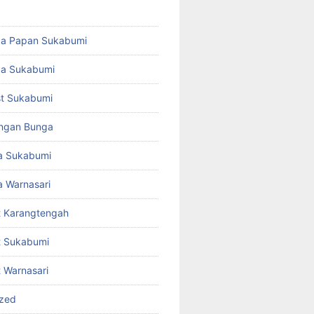
ga Papan Sukabumi
ga Sukabumi
ist Sukabumi
angan Bunga
a Sukabumi
 Warnasari
st Karangtengah
st Sukabumi
t Warnasari
ized