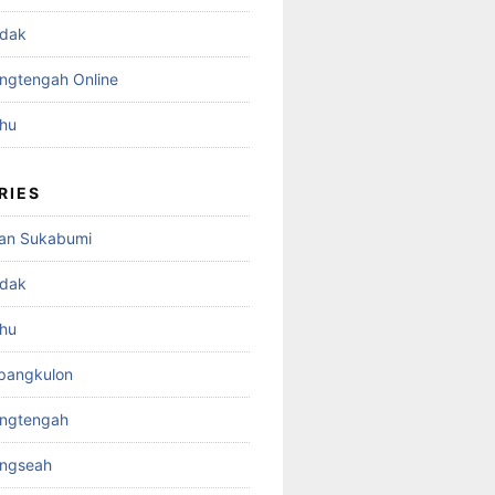
adak
angtengah Online
ahu
RIES
an Sukabumi
adak
ahu
mpangkulon
rangtengah
ungseah