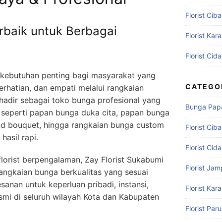
Florist Cib
rbaik untuk Berbagai
Florist Kar
Florist Cid
i kebutuhan penting bagi masyarakat yang
CATEGO
rhatian, dan empati melalui rangkaian
hadir sebagai toko bunga profesional yang
Bunga Pap
 seperti papan bunga duka cita, papan bunga
and bouquet, hingga rangkaian bunga custom
Florist Cib
asil rapi.
Florist Cid
orist berpengalaman, Zay Florist Sukabumi
Florist Ja
ngkaian bunga berkualitas yang sesuai
anan untuk keperluan pribadi, instansi,
Florist Ka
mi di seluruh wilayah Kota dan Kabupaten
Florist Par