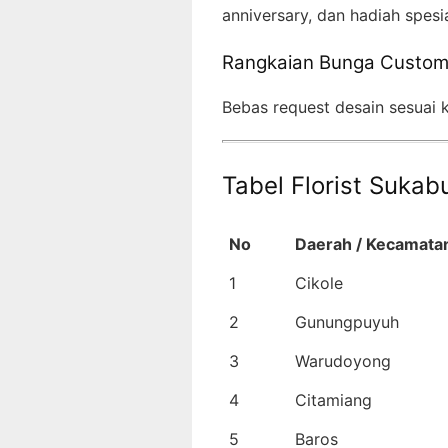
anniversary, dan hadiah spesia
Rangkaian Bunga Custo
Bebas request desain sesuai
Tabel Florist Suka
No
Daerah / Kecamata
1
Cikole
2
Gunungpuyuh
3
Warudoyong
4
Citamiang
5
Baros