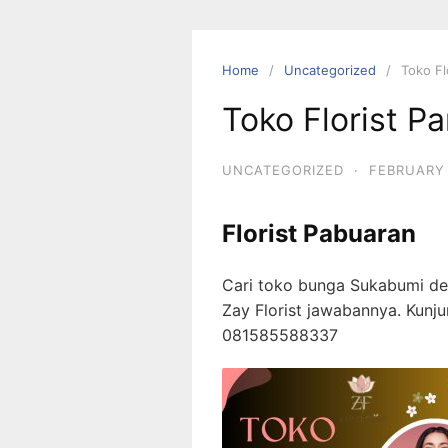
Skip
to
content
Home
Uncategorized
Toko Fl
Toko Florist P
UNCATEGORIZED
·
FEBRUARY 
Florist Pabuaran
Cari toko bunga Sukabumi de
Zay Florist jawabannya. Kun
081585588337