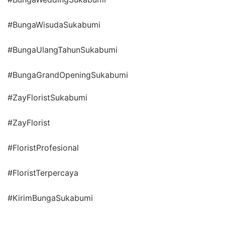
#BungaWisudaSukabumi
#BungaUlangTahunSukabumi
#BungaGrandOpeningSukabumi
#ZayFloristSukabumi
#ZayFlorist
#FloristProfesional
#FloristTerpercaya
#KirimBungaSukabumi