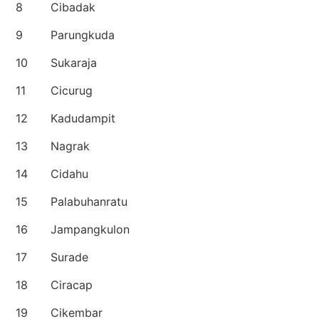
8
Cibadak
9
Parungkuda
10
Sukaraja
11
Cicurug
12
Kadudampit
13
Nagrak
14
Cidahu
15
Palabuhanratu
16
Jampangkulon
17
Surade
18
Ciracap
19
Cikembar