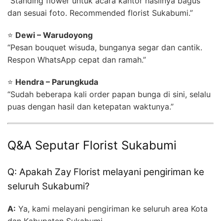
“Standing flower untuk acara kantor hasilnya bagus
dan sesuai foto. Recommended florist Sukabumi.”
⭐
Dewi – Warudoyong
“Pesan bouquet wisuda, bunganya segar dan cantik.
Respon WhatsApp cepat dan ramah.”
⭐
Hendra – Parungkuda
“Sudah beberapa kali order papan bunga di sini, selalu
puas dengan hasil dan ketepatan waktunya.”
Q&A Seputar Florist Sukabumi
Q: Apakah Zay Florist melayani pengiriman ke
seluruh Sukabumi?
A:
Ya, kami melayani pengiriman ke seluruh area Kota
dan Kabupaten Sukabumi.