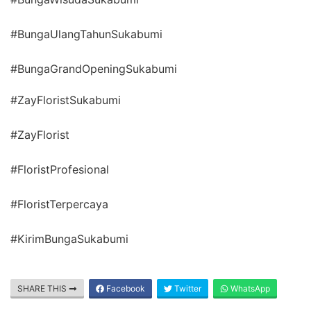
#BungaUlangTahunSukabumi
#BungaGrandOpeningSukabumi
#ZayFloristSukabumi
#ZayFlorist
#FloristProfesional
#FloristTerpercaya
#KirimBungaSukabumi
SHARE THIS
Facebook
Twitter
WhatsApp