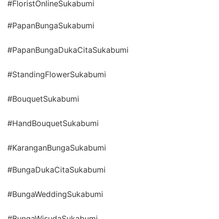
#FloristOnlineSukabumi
#PapanBungaSukabumi
#PapanBungaDukaCitaSukabumi
#StandingFlowerSukabumi
#BouquetSukabumi
#HandBouquetSukabumi
#KaranganBungaSukabumi
#BungaDukaCitaSukabumi
#BungaWeddingSukabumi
#BungaWisudaSukabumi