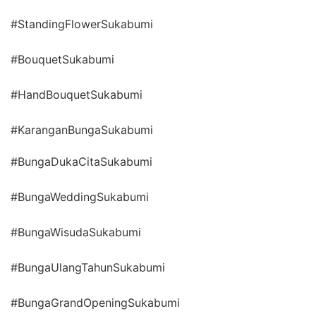
#StandingFlowerSukabumi
#BouquetSukabumi
#HandBouquetSukabumi
#KaranganBungaSukabumi
#BungaDukaCitaSukabumi
#BungaWeddingSukabumi
#BungaWisudaSukabumi
#BungaUlangTahunSukabumi
#BungaGrandOpeningSukabumi