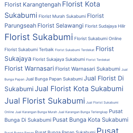
Florist Kota
Florist Karangtengah
Sukabumi
Florist
Florist Murah Sukabumi
Parungseah
Florist Selawangi
Florist Sudajaya Hilir
Florist Sukabumi
Florist Sukabumi Online
Florist
Florist Sukabumi Terbaik
Florist Sukabumi Terdekat
Sukajaya
Florist Sukajaya Sukabumi
Florist Terdekat
Florist Warnasari
Florist Warnasari Sukabumi
Jual
Jual Florist Di
Jual Bunga Papan Sukabumi
Bunga Papan
Jual Florist Kota Sukabumi
Sukabumi
Jual Florist Sukabumi
Jual Florist Sukabumi
Pusat
Online
Jual Karangan Bunga Murah
Jual Karangan Bunga Terlengkap
Pusat Bunga Kota Sukabumi
Bunga Di Sukabumi
Pusat
Pusat Bunga Papan Sukabumi
Pusat Bunga Papan