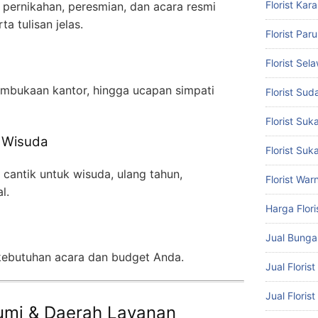
Florist Ka
 pernikahan, peresmian, dan acara resmi
ta tulisan jelas.
Florist Par
Florist Sel
embukaan kantor, hingga ucapan simpati
Florist Suda
Florist Su
 Wisuda
Florist Suk
antik untuk wisuda, ulang tahun,
Florist War
l.
Harga Flori
m
Jual Bung
 kebutuhan acara dan budget Anda.
Jual Floris
Jual Floris
bumi & Daerah Layanan