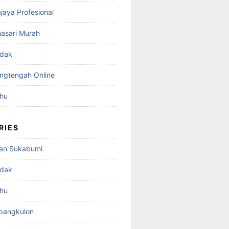
ajaya Profesional
nasari Murah
adak
angtengah Online
ahu
RIES
an Sukabumi
adak
ahu
mpangkulon