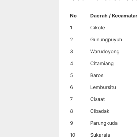
No
Daerah / Kecamata
1
Cikole
2
Gunungpuyuh
3
Warudoyong
4
Citamiang
5
Baros
6
Lembursitu
7
Cisaat
8
Cibadak
9
Parungkuda
10
Sukaraja