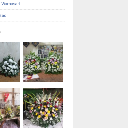
t Warnasari
ized
Y