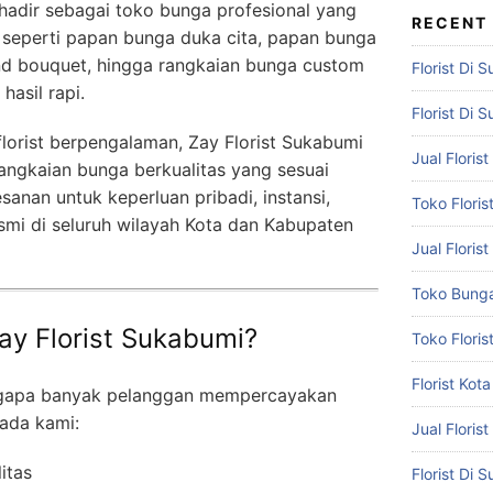
hadir sebagai toko bunga profesional yang
RECENT
 seperti papan bunga duka cita, papan bunga
and bouquet, hingga rangkaian bunga custom
Florist Di 
asil rapi.
Florist Di 
orist berpengalaman, Zay Florist Sukabumi
Jual Flori
ngkaian bunga berkualitas yang sesuai
anan untuk keperluan pribadi, instansi,
Toko Flori
mi di seluruh wilayah Kota dan Kabupaten
Jual Floris
Toko Bunga
y Florist Sukabumi?
Toko Flori
Florist Ko
ngapa banyak pelanggan mempercayakan
ada kami:
Jual Floris
itas
Florist Di