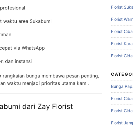
Florist Suk
 profesional
Florist War
at waktu area Sukabumi
Florist Cib
riman
Florist Kar
cepat via WhatsApp
Florist Cid
r, dan instansi
CATEGO
 rangkaian bunga membawa pesan penting,
tan waktu menjadi prioritas utama kami.
Bunga Pap
Florist Cib
abumi dari Zay Florist
Florist Cid
Florist Ja