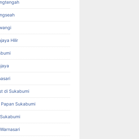
rangtengah
ungseah
awangi
jaya Hilir
kabumi
ajaya
nasari
st di Sukabumi
a Papan Sukabumi
t Sukabumi
t Warnasari