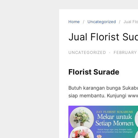
Skip
to
content
Home
Uncategorized
Jual Flo
Jual Florist Su
UNCATEGORIZED
·
FEBRUARY 
Florist Surade
Butuh karangan bunga Sukabu
siap membantu. Kunjungi ww