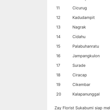
11
Cicurug
12
Kadudampit
13
Nagrak
14
Cidahu
15
Palabuhanratu
16
Jampangkulon
17
Surade
18
Ciracap
19
Cikembar
20
Kalapanunggal
Zay Florist Sukabumi siap me