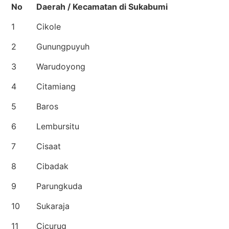
No
Daerah / Kecamatan di Sukabumi
1
Cikole
2
Gunungpuyuh
3
Warudoyong
4
Citamiang
5
Baros
6
Lembursitu
7
Cisaat
8
Cibadak
9
Parungkuda
10
Sukaraja
11
Cicurug