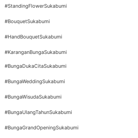
#StandingFlowerSukabumi
#BouquetSukabumi
#HandBouquetSukabumi
#KaranganBungaSukabumi
#BungaDukaCitaSukabumi
#BungaWeddingSukabumi
#BungaWisudaSukabumi
#BungaUlangTahunSukabumi
#BungaGrandOpeningSukabumi