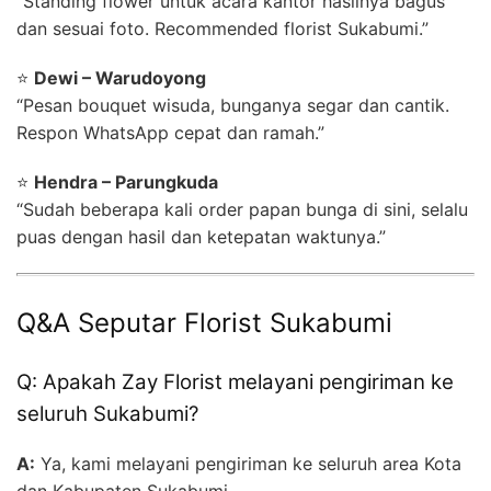
“Standing flower untuk acara kantor hasilnya bagus
dan sesuai foto. Recommended florist Sukabumi.”
⭐
Dewi – Warudoyong
“Pesan bouquet wisuda, bunganya segar dan cantik.
Respon WhatsApp cepat dan ramah.”
⭐
Hendra – Parungkuda
“Sudah beberapa kali order papan bunga di sini, selalu
puas dengan hasil dan ketepatan waktunya.”
Q&A Seputar Florist Sukabumi
Q: Apakah Zay Florist melayani pengiriman ke
seluruh Sukabumi?
A:
Ya, kami melayani pengiriman ke seluruh area Kota
dan Kabupaten Sukabumi.