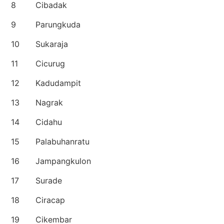
8
Cibadak
9
Parungkuda
10
Sukaraja
11
Cicurug
12
Kadudampit
13
Nagrak
14
Cidahu
15
Palabuhanratu
16
Jampangkulon
17
Surade
18
Ciracap
19
Cikembar