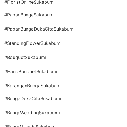
#FloristOnlineSukabumi
#PapanBungaSukabumi
#PapanBungaDukaCitaSukabumi
#StandingFlowerSukabumi
#BouquetSukabumi
#HandBouquetSukabumi
#KaranganBungaSukabumi
#BungaDukaCitaSukabumi
#BungaWeddingSukabumi
#BungaWisudaSukabumi