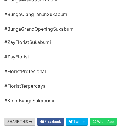
#BungaUlangTahunSukabumi
#BungaGrandOpeningSukabumi
#ZayFloristSukabumi
#ZayFlorist
#FloristProfesional
#FloristTerpercaya
#KirimBungaSukabumi
SHARE THIS
Facebook
Twitter
WhatsApp