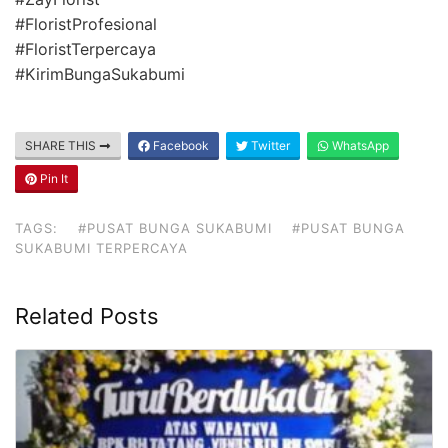
#FloristProfesional
#FloristTerpercaya
#KirimBungaSukabumi
SHARE THIS
Facebook
Twitter
WhatsApp
Pin It
TAGS:
#PUSAT BUNGA SUKABUMI
#PUSAT BUNGA
SUKABUMI TERPERCAYA
Related Posts