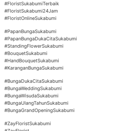
#FloristSukabumiTerbaik
#FloristSukabumi24Jam
#FloristOnlineSukabumi
#PapanBungaSukabumi
#PapanBungaDukaCitaSukabumi
#StandingFlowerSukabumi
#BouquetSukabumi
#HandBouquetSukabumi
#KaranganBungaSukabumi
#BungaDukaCitaSukabumi
#BungaWeddingSukabumi
#BungaWisudaSukabumi
#BungaUlangTahunSukabumi
#BungaGrandOpeningSukabumi
#ZayFloristSukabumi
#ZayFlorist