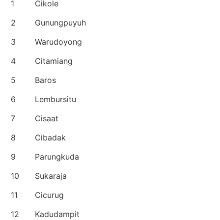
1
Cikole
2
Gunungpuyuh
3
Warudoyong
4
Citamiang
5
Baros
6
Lembursitu
7
Cisaat
8
Cibadak
9
Parungkuda
10
Sukaraja
11
Cicurug
12
Kadudampit